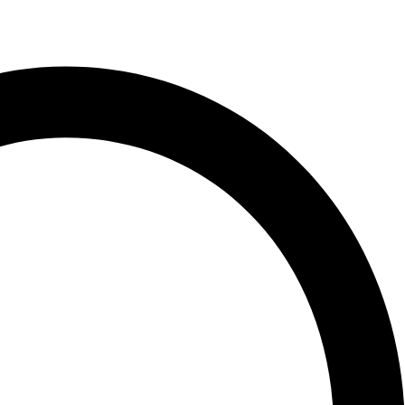
לג
תוכן